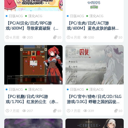
日版ACG
漢化ACG
日版ACG
漢化ACG
【PC/AI汉化/日式/RPG游
【PC/生肉/日式/ACT游
戏/600M】 导致家庭破裂 （で
戏/600M】 蓝色皮肤的森林
家庭崩壊) 内嵌AI汉化版+日式
（Forest of the Blue Skin）
6 月前
205
10
6 月前
100
10
RPG游戏+600M
Ver26.01.30 生肉版+日式ACT游
戏+600M
日版ACG
漢化ACG
日版ACG
漢化ACG
【PC/机翻/日式/RPG游
【PC/官中/猎奇/日式/2D/SLG
戏/1.70G】 红发的公主 （赤髪
游戏/3.0G】蜉蝣之国的囚徒
の仮) Ver1.16 Demo 机翻版+日
(Prisoner of The Ephemeral
7 月前
207
10
7 月前
339
10
式RPG游戏+1.70G
Kingdom) 官方中文版+猎奇+日
式2DSLG游戏+3.0G