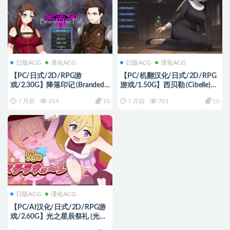
日版ACG
漢化ACG
日版ACG
漢化ACG
【PC/日式/2D/RPG游
【PC/机翻汉化/日式/2D/RPG
戏/2.30G】降落印记 (Branded
游戏/1.50G】西贝勒 (Cibelle)
to Fall) Ver0.4 AI汉化步兵版+日
Ver0.13.1 机翻步兵版+日式
7 月前
314
10
7 月前
701
10
式2DRPG游戏+2.30G
2DRPG游戏+1.50G
日版ACG
漢化ACG
【PC/AI汉化/日式/2D/RPG游
戏/2.60G】光之星辰祭礼 (光の
ステラキューレ)Ver24.10.06 AI