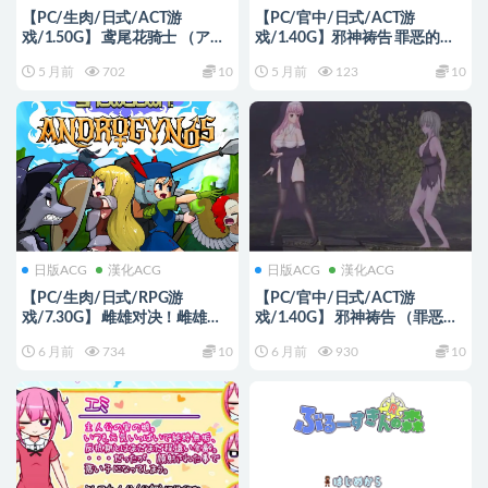
【PC/生肉/日式/ACT游
【PC/官中/日式/ACT游
戏/1.50G】 鸢尾花骑士 （アヤ
戏/1.40G】邪神祷告 罪恶的祈
メルキシエ） Ver0.063 生肉版
祷 （UnHolY PraYeR）
5 月前
702
10
5 月前
123
10
+日式ACT游戏+1.50G
Ver26.02.25 官方中文版+日式
ACT游戏+1.40G
日版ACG
漢化ACG
日版ACG
漢化ACG
【PC/生肉/日式/RPG游
【PC/官中/日式/ACT游
戏/7.30G】 雌雄对决！雌雄同
戏/1.40G】 邪神祷告 （罪恶的
体（雌雄を決せ!アンドロギュ
祈祷 UnHolY PraYeR）
6 月前
734
10
6 月前
930
10
ノス）Ver1.27 生肉版+存档+日
Ver26.01.29 官方中文版+日式
式RPG游戏+7.30G
ACT游戏+1.40G