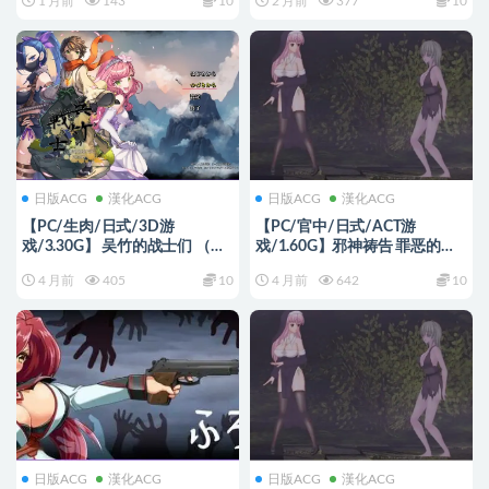
1 月前
143
10
2 月前
377
10
兵版+日式HTML330M
ん達） Ver1.0.2 官中步兵版+全
回想存档+日式SLG游戏+350M
日版ACG
漢化ACG
日版ACG
漢化ACG
【PC/生肉/日式/3D游
【PC/官中/日式/ACT游
戏/3.30G】 吴竹的战士们 （呉
戏/1.60G】邪神祷告 罪恶的祈
竹の戦士たち） 生肉版+日式
祷 （UnHolY PraYeR）
4 月前
405
10
4 月前
642
10
3D游戏+3.30G
Ver26.03.31 官中版+日式ACT游
戏+1.60G
日版ACG
漢化ACG
日版ACG
漢化ACG