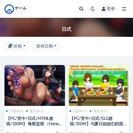
登录
全部
日式
价格
发布日期
日版ACG
漢化ACG
日版ACG
漢化ACG
【PC/官中/日式/HTML游
【PC/官中/日式/SLG游
戏/330M】 海斯监狱 （Heiss
戏/350M】与夏日姐姐们的甜
Ward） Ver1.4 浏览器转中文 步
蜜时光（ぼくと夏のおねえちゃ